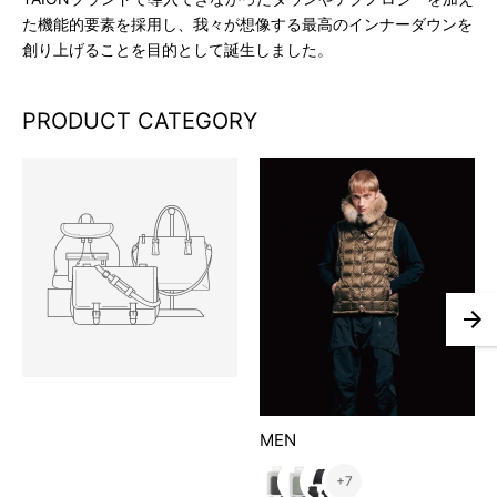
た機能的要素を採用し、我々が想像する最高のインナーダウンを
創り上げることを目的として誕生しました。
Adding
product
PRODUCT CATEGORY
to
your
cart
MEN
+7