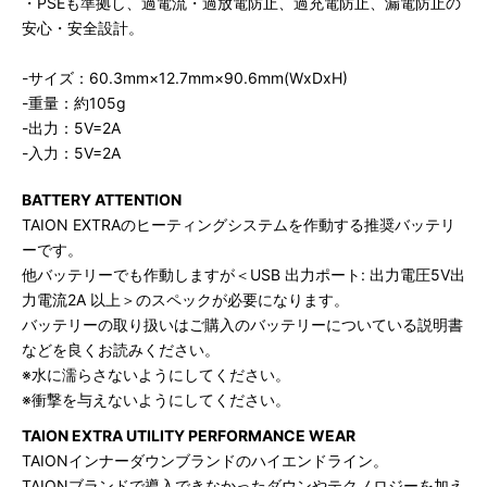
・PSEも準拠し、過電流・過放電防止、過充電防止、漏電防止の
安心・安全設計。
-サイズ：60.3mm×12.7mm×90.6mm(WxDxH)
-重量：約105g
-出力：5V=2A
-入力：5V=2A
BATTERY ATTENTION
TAION EXTRAのヒーティングシステムを作動する推奨バッテリ
ーです。
他バッテリーでも作動しますが＜USB 出力ポート: 出力電圧5V出
力電流2A 以上＞のスペックが必要になります。
バッテリーの取り扱いはご購入のバッテリーについている説明書
などを良くお読みください。
※水に濡らさないようにしてください。
※衝撃を与えないようにしてください。
TAION EXTRA UTILITY PERFORMANCE WEAR
TAIONインナーダウンブランドのハイエンドライン。
TAIONブランドで導入できなかったダウンやテクノロジーを加え